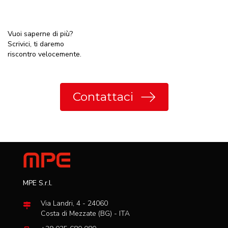
Vuoi saperne di più?
Scrivici, ti daremo
riscontro velocemente.
Contattaci
MPE S.r.l.
Via Landri, 4 - 24060
Costa di Mezzate (BG) - ITA