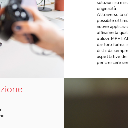
soluzioni su misu
originalità.
Attraverso la cr
possibile ottimi
nuove applicazio
affinarne la qua
utilizzi. MPE LA
dar loro forma, 
di chi da sempr
aspettative dei 
per crescere se
zione
r
ome