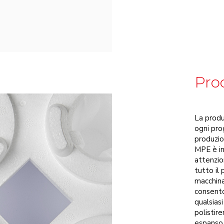
Pro
La produ
ogni pro
produzion
MPE è in
attenzio
tutto il
macchina
consento
qualsiasi
polistir
espanso 