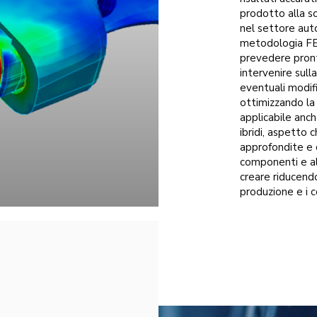
prodotto alla so
nel settore auto
metodologia FEA
prevedere pront
intervenire sul
eventuali modif
ottimizzando la
applicabile anch
ibridi, aspetto 
approfondite e 
componenti e al
creare riducendo 
produzione e i c