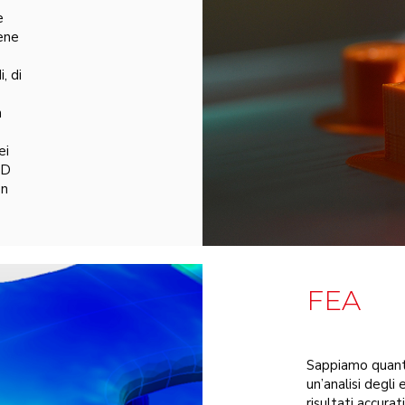
e
lene
, di
n
ei
3D
on
FEA
Sappiamo quant
un’analisi degli 
risultati accurat