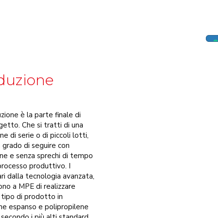
duzione
zione è la parte finale di
getto. Che si tratti di una
e di serie o di piccoli lotti,
 grado di seguire con
ne e senza sprechi di tempo
 processo produttivo. I
ri dalla tecnologia avanzata,
no a MPE di realizzare
 tipo di prodotto in
ene espanso e polipropilene
secondo i più alti standard