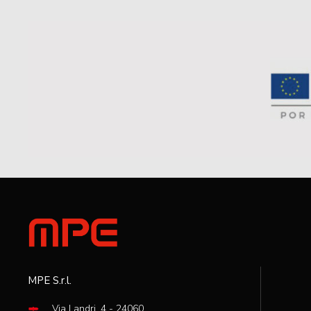
MPE S.r.l.
Via Landri, 4 - 24060