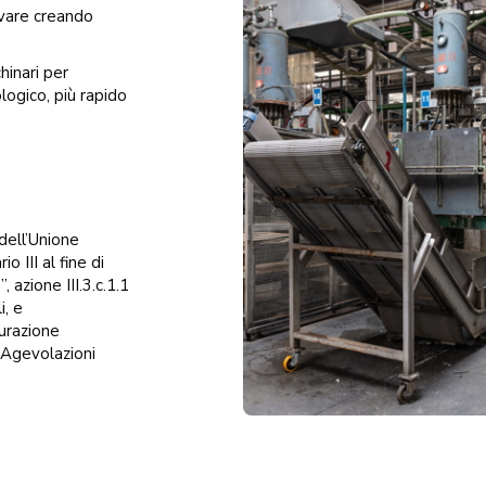
ovare creando
hinari per
logico, più rapido
dell’Unione
 III al fine di
azione III.3.c.1.1
i, e
urazione
 Agevolazioni