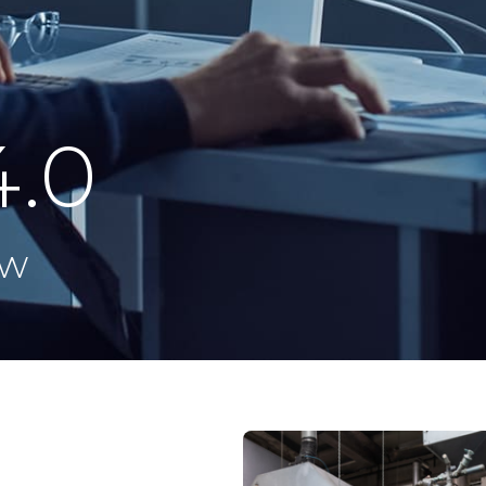
4.0
ow