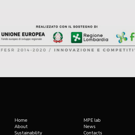
Home
MPE lab
About
News
Sustainability
Contacts