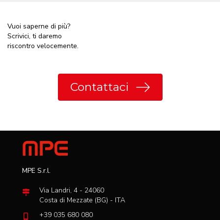
Vuoi saperne di più?
Scrivici, ti daremo
riscontro velocemente.
Contattaci
MPE S.r.l.
Via Landri, 4 - 24060
Costa di Mezzate (BG) - ITA
+39 035 680 080